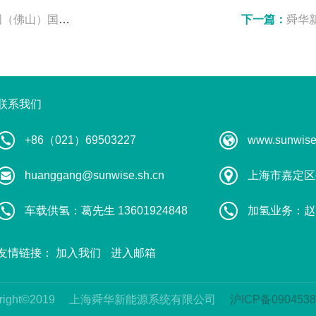
电池技术及产品展览会
下一篇：
舜华新能源
联系我们
+86（021）69503227
www.sunwise
huanggang@sunwise.sh.cn
上海市嘉定区
车载供氢：葛先生 13601924848
加氢业务：赵先生
友情链接：
加入我们
进入邮箱
right©2019
上海舜华新能源系统有限公司
沪ICP备0904538