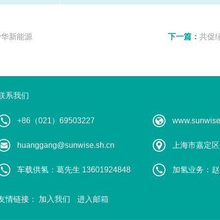
舜华新能源
下一篇：
共促绿
联系我们
+86（021）69503227
www.sunwise
huanggang@sunwise.sh.cn
上海市嘉定区
车载供氢：葛先生 13601924848
加氢业务：赵先生
友情链接：
加入我们
进入邮箱