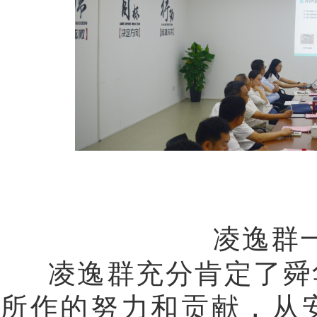
凌逸群
凌逸群充分肯定了舜华
所作的努力和贡献，从