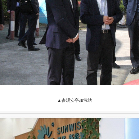
▲参观安亭加氢站