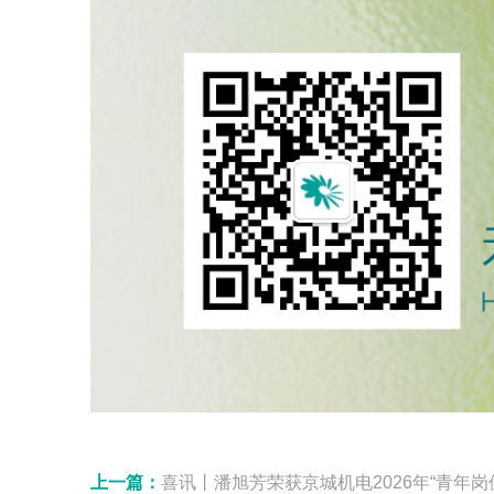
上一篇：
喜讯丨潘旭芳荣获京城机电2026年“青年岗